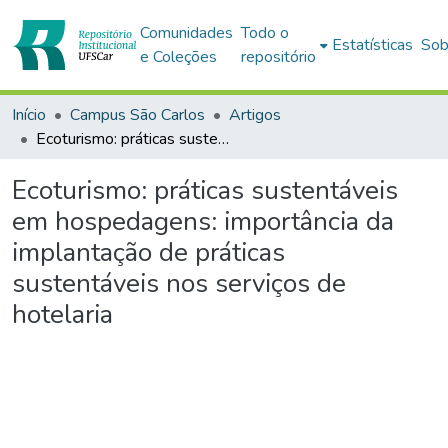
Comunidades
Todo o
Estatísticas
Sob
e Coleções
repositório
Início
Campus São Carlos
Artigos
Ecoturismo: práticas sustentáveis em hospedagens: importância da implantação de práticas sustentáveis nos serviços de hotelaria
Ecoturismo: práticas sustentáveis
em hospedagens: importância da
implantação de práticas
sustentáveis nos serviços de
hotelaria