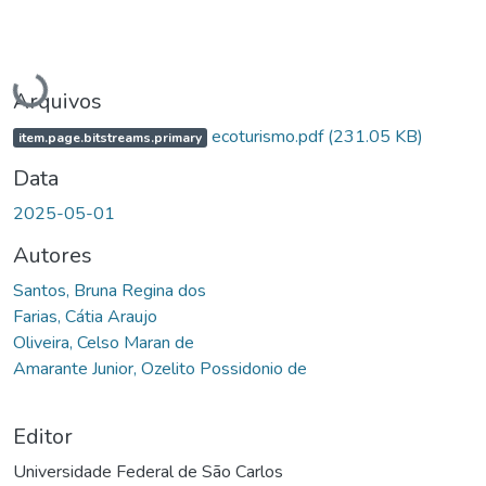
Carregando...
Arquivos
ecoturismo.pdf
(231.05 KB)
item.page.bitstreams.primary
Data
2025-05-01
Autores
Santos, Bruna Regina dos
Farias, Cátia Araujo
Oliveira, Celso Maran de
Amarante Junior, Ozelito Possidonio de
Editor
Universidade Federal de São Carlos