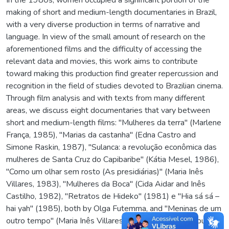
making of short and medium-length documentaries in Brazil,
with a very diverse production in terms of narrative and
language. In view of the small amount of research on the
aforementioned films and the difficulty of accessing the
relevant data and movies, this work aims to contribute
toward making this production find greater repercussion and
recognition in the field of studies devoted to Brazilian cinema.
Through film analysis and with texts from many different
areas, we discuss eight documentaries that vary between
short and medium-length films: "Mulheres da terra" (Marlene
França, 1985), "Marias da castanha" (Edna Castro and
Simone Raskin, 1987), "Sulanca: a revolução econômica das
mulheres de Santa Cruz do Capibaribe" (Kátia Mesel, 1986),
"Como um olhar sem rosto (As presidiárias)" (Maria Inês
Villares, 1983), "Mulheres da Boca" (Cida Aidar and Inês
Castilho, 1982), "Retratos de Hideko" (1981) e "Hia sá sá –
hai yah" (1985), both by Olga Futemma, and "Meninas de um
outro tempo" (Maria Inês Villares, 1986). These films put in