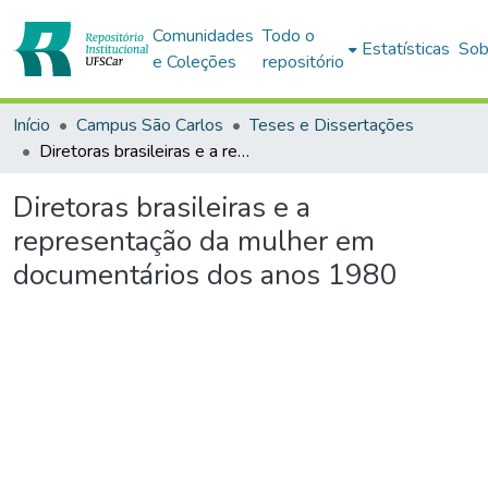
Comunidades
Todo o
Estatísticas
Sob
e Coleções
repositório
Início
Campus São Carlos
Teses e Dissertações
Diretoras brasileiras e a representação da mulher em documentários dos anos 1980
Diretoras brasileiras e a
representação da mulher em
documentários dos anos 1980
Carregando...