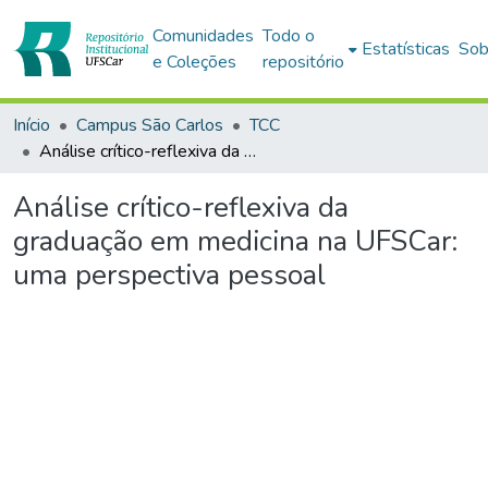
Comunidades
Todo o
Estatísticas
Sob
e Coleções
repositório
Início
Campus São Carlos
TCC
Análise crítico-reflexiva da graduação em medicina na UFSCar: uma perspectiva pessoal
Análise crítico-reflexiva da
graduação em medicina na UFSCar:
uma perspectiva pessoal
Carregando...