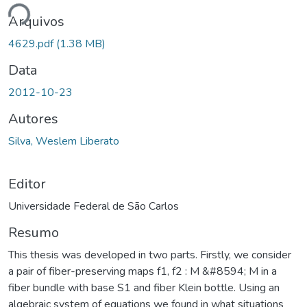
ndo...
Arquivos
4629.pdf
(1.38 MB)
Data
2012-10-23
Autores
Silva, Weslem Liberato
Editor
Universidade Federal de São Carlos
Resumo
This thesis was developed in two parts. Firstly, we consider
a pair of fiber-preserving maps f1, f2 : M &#8594; M in a
fiber bundle with base S1 and fiber Klein bottle. Using an
algebraic system of equations we found in what situations