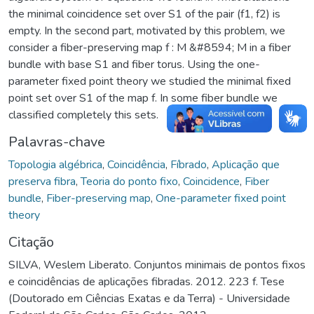
the minimal coincidence set over S1 of the pair (f1, f2) is
empty. In the second part, motivated by this problem, we
consider a fiber-preserving map f : M &#8594; M in a fiber
bundle with base S1 and fiber torus. Using the one-
parameter fixed point theory we studied the minimal fixed
point set over S1 of the map f. In some fiber bundle we
classified completely this sets.
Palavras-chave
Topologia algébrica
,
Coincidência
,
Fíbrado
,
Aplicação que
preserva fibra
,
Teoria do ponto fixo
,
Coincidence
,
Fiber
bundle
,
Fiber-preserving map
,
One-parameter fixed point
theory
Citação
SILVA, Weslem Liberato. Conjuntos minimais de pontos fixos
e coincidências de aplicações fibradas. 2012. 223 f. Tese
(Doutorado em Ciências Exatas e da Terra) - Universidade