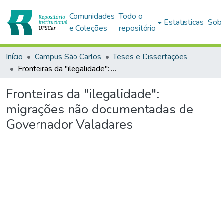
Comunidades
Todo o
Estatísticas
Sob
e Coleções
repositório
Início
Campus São Carlos
Teses e Dissertações
Fronteiras da "ilegalidade": migrações não documentadas de Governador Valadares
Fronteiras da "ilegalidade":
migrações não documentadas de
Governador Valadares