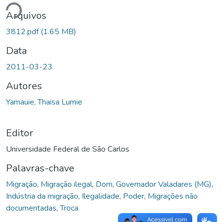
ndo...
Arquivos
3812.pdf
(1.65 MB)
Data
2011-03-23
Autores
Yamauie, Thaisa Lumie
Editor
Universidade Federal de São Carlos
Palavras-chave
Migração
,
Migração ilegal
,
Dom
,
Governador Valadares (MG)
,
Indústria da migração
,
Ilegalidade
,
Poder
,
Migrações não
documentadas
,
Troca