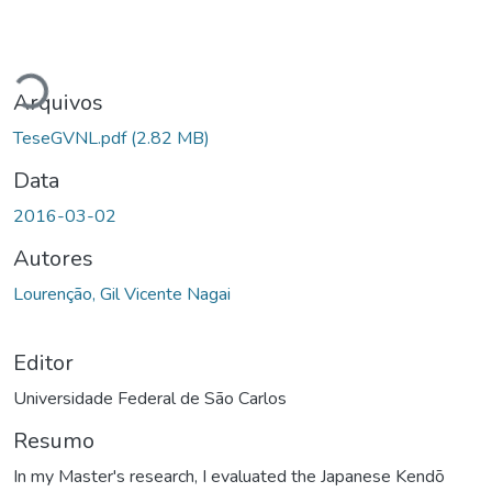
rregando...
Arquivos
TeseGVNL.pdf
(2.82 MB)
Data
2016-03-02
Autores
Lourenção, Gil Vicente Nagai
Editor
Universidade Federal de São Carlos
Resumo
In my Master's research, I evaluated the Japanese Kendō