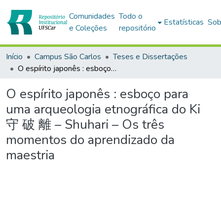
Comunidades
Todo o
Estatísticas
Sob
e Coleções
repositório
Início
Campus São Carlos
Teses e Dissertações
O espírito japonês : esboço para uma arqueologia etnográfica do Ki 守 破 離 – Shuhari – Os três momentos do aprendizado da maestria
O espírito japonês : esboço para
uma arqueologia etnográfica do Ki
守 破 離 – Shuhari – Os três
momentos do aprendizado da
maestria