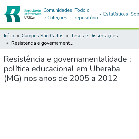
Comunidades
Todo o
Estatísticas
Sob
e Coleções
repositório
Início
Campus São Carlos
Teses e Dissertações
Resistência e governamentalidade : política educacional em Uberaba (MG) nos anos de 2005 a 2012
Resistência e governamentalidade :
política educacional em Uberaba
(MG) nos anos de 2005 a 2012