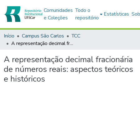
Comunidades
Todo o
Estatísticas
Sob
e Coleções
repositório
Início
Campus São Carlos
TCC
A representação decimal fracionária de números reais: aspectos teóricos e históricos
A representação decimal fracionária
de números reais: aspectos teóricos
e históricos
gando...