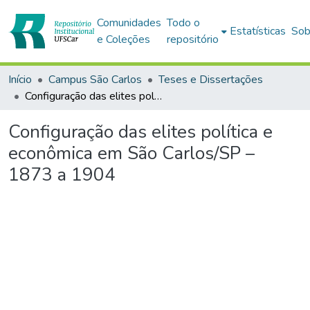
Comunidades
Todo o
Estatísticas
Sob
e Coleções
repositório
Início
Campus São Carlos
Teses e Dissertações
Configuração das elites política e econômica em São Carlos/SP – 1873 a 1904
Configuração das elites política e
econômica em São Carlos/SP –
1873 a 1904
Carregando...