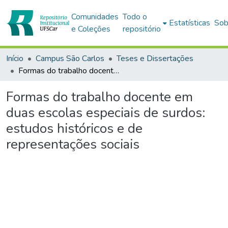
Comunidades
Todo o
Estatísticas
Sob
e Coleções
repositório
Início
Campus São Carlos
Teses e Dissertações
Formas do trabalho docente em duas escolas especiais de surdos: estudos históricos e de representações sociais
Formas do trabalho docente em
duas escolas especiais de surdos:
estudos históricos e de
representações sociais