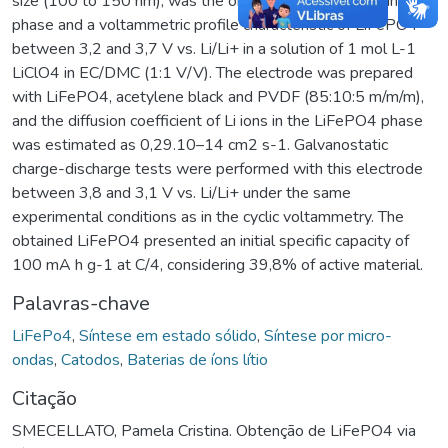
size (100 to 150 nm), was the only one with a crystalline
phase and a voltammetric profile characteristic of LiFePO4
between 3,2 and 3,7 V vs. Li/Li+ in a solution of 1 mol L-1
LiClO4 in EC/DMC (1:1 V/V). The electrode was prepared
with LiFePO4, acetylene black and PVDF (85:10:5 m/m/m),
and the diffusion coefficient of Li ions in the LiFePO4 phase
was estimated as 0,29.10–14 cm2 s-1. Galvanostatic
charge-discharge tests were performed with this electrode
between 3,8 and 3,1 V vs. Li/Li+ under the same
experimental conditions as in the cyclic voltammetry. The
obtained LiFePO4 presented an initial specific capacity of
100 mA h g-1 at C/4, considering 39,8% of active material.
Palavras-chave
LiFePo4
,
Síntese em estado sólido
,
Síntese por micro-
ondas
,
Catodos
,
Baterias de íons lítio
Citação
SMECELLATO, Pamela Cristina. Obtenção de LiFePO4 via