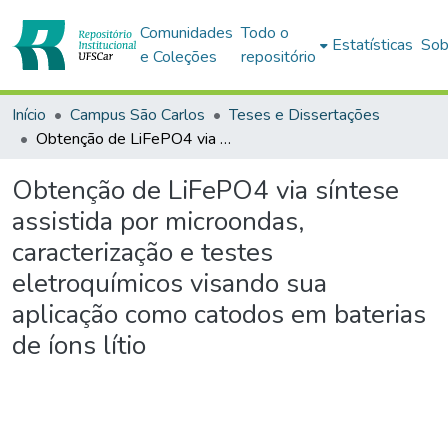
Comunidades
Todo o
Estatísticas
Sob
e Coleções
repositório
Início
Campus São Carlos
Teses e Dissertações
Obtenção de LiFePO4 via síntese assistida por microondas, caracterização e testes eletroquímicos visando sua aplicação como catodos em baterias de íons lítio
Obtenção de LiFePO4 via síntese
assistida por microondas,
caracterização e testes
eletroquímicos visando sua
aplicação como catodos em baterias
de íons lítio