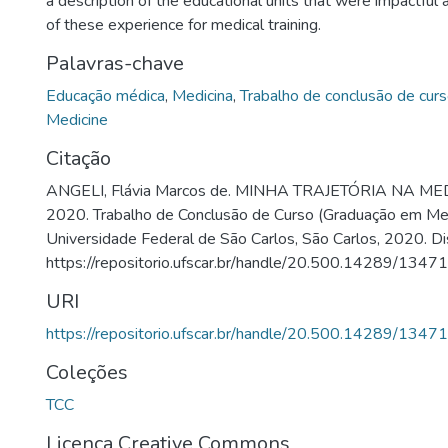
a description of the educational units that were impactful
of these experience for medical training.
Palavras-chave
Educação médica
,
Medicina
,
Trabalho de conclusão de cur
Medicine
Citação
ANGELI, Flávia Marcos de. MINHA TRAJETÓRIA NA M
2020. Trabalho de Conclusão de Curso (Graduação em Med
Universidade Federal de São Carlos, São Carlos, 2020. Di
https://repositorio.ufscar.br/handle/20.500.14289/13471
URI
https://repositorio.ufscar.br/handle/20.500.14289/13471
Coleções
TCC
Licença Creative Commons