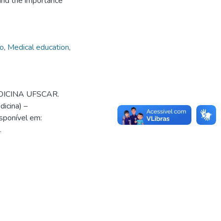
 and the importance
so
,
Medical education
,
EDICINA UFSCAR.
icina) –
sponível em:
.