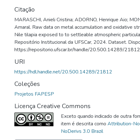
Citação
MARASCHI, Anieli Cristina; ADORNO, Henrique Aio; MO
Amaral. Raw data on metal accumulation and oxidative str
Nile tilapia exposed to to settleable atmospheric particu
Repositório Institucional da UFSCar, 2024. Dataset. Disp
https://repositorio.ufscar.br/handle/20.500.14289/21812
URI
https://hdl.handle.net/20.500.14289/21812
Coleções
Projetos FAPESP
Licença Creative Commons
Exceto quando indicado de outra for
item é descrita como
Attribution-N
NoDerivs 3.0 Brazil