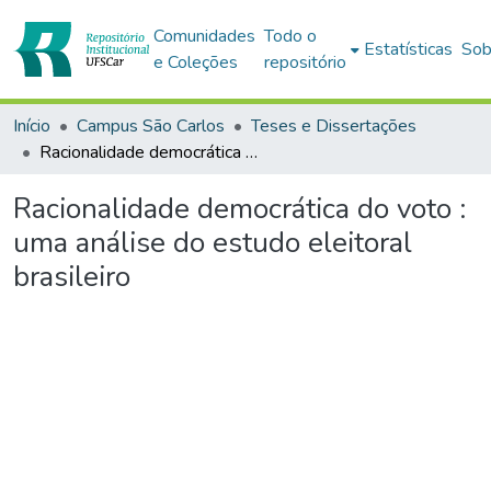
Comunidades
Todo o
Estatísticas
Sob
e Coleções
repositório
Início
Campus São Carlos
Teses e Dissertações
Racionalidade democrática do voto : uma análise do estudo eleitoral brasileiro
Racionalidade democrática do voto :
uma análise do estudo eleitoral
brasileiro