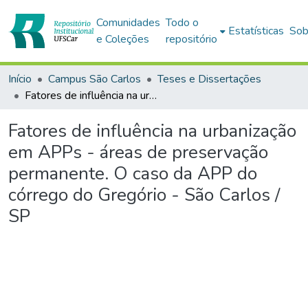
Comunidades
Todo o
Estatísticas
Sob
e Coleções
repositório
Início
Campus São Carlos
Teses e Dissertações
Fatores de influência na urbanização em APPs - áreas de preservação permanente. O caso da APP do córrego do Gregório - São Carlos / SP
Fatores de influência na urbanização
em APPs - áreas de preservação
permanente. O caso da APP do
córrego do Gregório - São Carlos /
SP