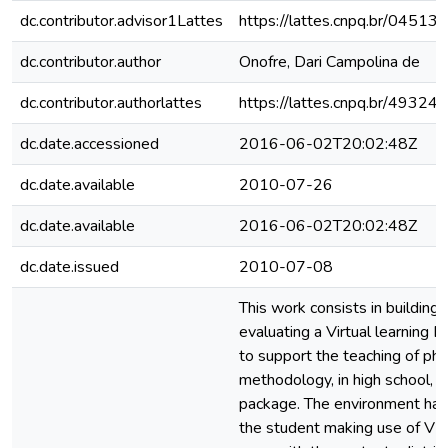
dc.contributor.advisor1Lattes
https://lattes.cnpq.br/045
dc.contributor.author
Onofre, Dari Campolina de
dc.contributor.authorlattes
https://lattes.cnpq.br/493
dc.date.accessioned
2016-06-02T20:02:48Z
dc.date.available
2010-07-26
dc.date.available
2016-06-02T20:02:48Z
dc.date.issued
2010-07-08
This work consists in building
evaluating a Virtual learning 
to support the teaching of phys
methodology, in high school, 
package. The environment has
the student making use of VL