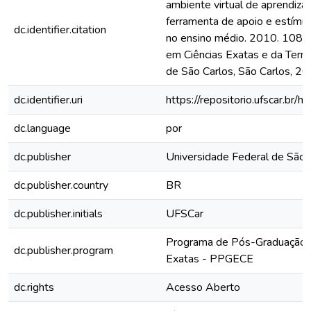
ambiente virtual de aprendi
ferramenta de apoio e estímul
dc.identifier.citation
no ensino médio. 2010. 108 f
em Ciências Exatas e da Terra
de São Carlos, São Carlos, 20
dc.identifier.uri
https://repositorio.ufscar.b
dc.language
por
dc.publisher
Universidade Federal de São 
dc.publisher.country
BR
dc.publisher.initials
UFSCar
Programa de Pós-Graduação e
dc.publisher.program
Exatas - PPGECE
dc.rights
Acesso Aberto