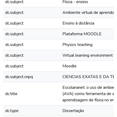
dc.subject
Física - ensino
dc.subject
Ambiente virtual de aprendiz
dc.subject
Ensino à distância
dc.subject
Plataforma MOODLE
dc.subject
Physics teaching
dc.subject
Virtual learning environment
dc.subject
Moodle
dc.subject.cnpq
CIENCIAS EXATAS E DA T
Escolananet: o uso de ambien
dc.title
(AVA) como ferramenta de apo
aprendizagem de física no en
dc.type
Dissertação