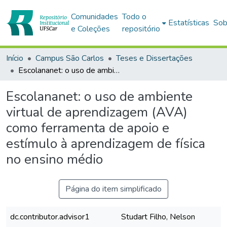
Comunidades
Todo o
Estatísticas
Sob
e Coleções
repositório
Início
Campus São Carlos
Teses e Dissertações
Escolananet: o uso de ambiente virtual de aprendizagem (AVA) como ferramenta de apoio e estímulo à aprendizagem de física no ensino médio
Escolananet: o uso de ambiente
virtual de aprendizagem (AVA)
como ferramenta de apoio e
estímulo à aprendizagem de física
no ensino médio
Página do item simplificado
dc.contributor.advisor1
Studart Filho, Nelson