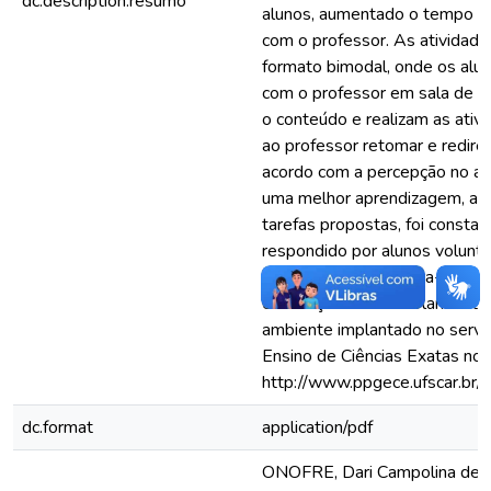
dc.description.resumo
alunos, aumentado o tempo de
com o professor. As atividad
formato bimodal, onde os alu
com o professor em sala de au
o conteúdo e realizam as ativ
ao professor retomar e redire
acordo com a percepção no am
uma melhor aprendizagem, atr
tarefas propostas, foi consta
respondido por alunos voluntá
desenvolvido encontra-se disp
endereço: www.escolananet.co
ambiente implantado no serv
Ensino de Ciências Exatas no
http://www.ppgece.ufscar.br/.
dc.format
application/pdf
ONOFRE, Dari Campolina de. E