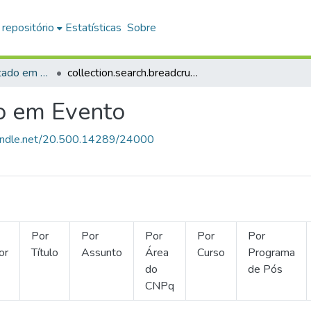
 repositório
Estatísticas
Sobre
Trabalho Apresentado em Evento
collection.search.breadcrumbs
o em Evento
.handle.net/20.500.14289/24000
Por
Por
Por
Por
Por
or
Título
Assunto
Área
Curso
Programa
do
de Pós
CNPq