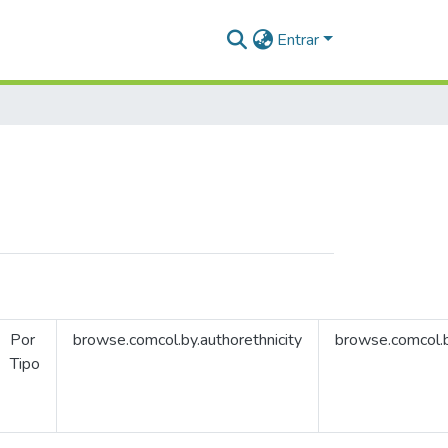
Entrar
Por
browse.comcol.by.authorethnicity
browse.comcol.
Tipo