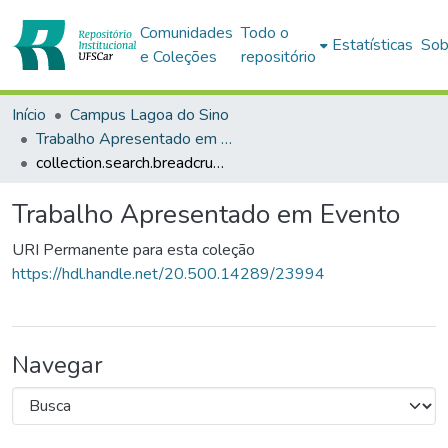
Comunidades
Todo o
Estatísticas
Sob
e Coleções
repositório
Início
Campus Lagoa do Sino
Trabalho Apresentado em Evento
collection.search.breadcrumbs
Trabalho Apresentado em Evento
URI Permanente para esta coleção
https://hdl.handle.net/20.500.14289/23994
Navegar