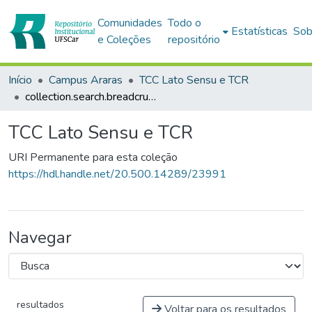
Comunidades
Todo o
Estatísticas
Sob
e Coleções
repositório
Início
Campus Araras
TCC Lato Sensu e TCR
collection.search.breadcrumbs
TCC Lato Sensu e TCR
URI Permanente para esta coleção
https://hdl.handle.net/20.500.14289/23991
Navegar
resultados
Voltar para os resultados