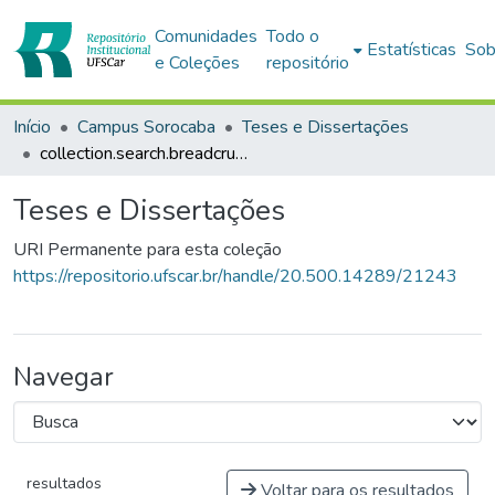
Comunidades
Todo o
Estatísticas
Sob
e Coleções
repositório
Início
Campus Sorocaba
Teses e Dissertações
collection.search.breadcrumbs
Teses e Dissertações
URI Permanente para esta coleção
https://repositorio.ufscar.br/handle/20.500.14289/21243
Navegar
resultados
Voltar para os resultados