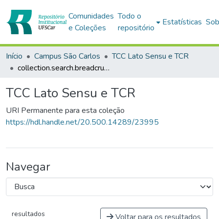
Comunidades
Todo o
Estatísticas
Sob
e Coleções
repositório
Início
Campus São Carlos
TCC Lato Sensu e TCR
collection.search.breadcrumbs
TCC Lato Sensu e TCR
URI Permanente para esta coleção
https://hdl.handle.net/20.500.14289/23995
Navegar
resultados
Voltar para os resultados