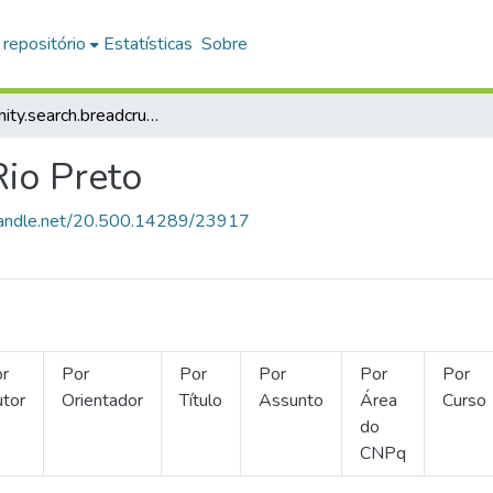
 repositório
Estatísticas
Sobre
community.search.breadcrumbs
io Preto
.handle.net/20.500.14289/23917
r
Por
Por
Por
Por
Por
tor
Orientador
Título
Assunto
Área
Curso
do
CNPq