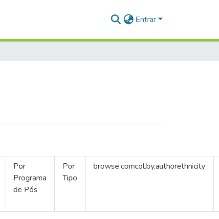
Entrar
Por
Por
browse.comcol.by.authorethnicity
Programa
Tipo
de Pós