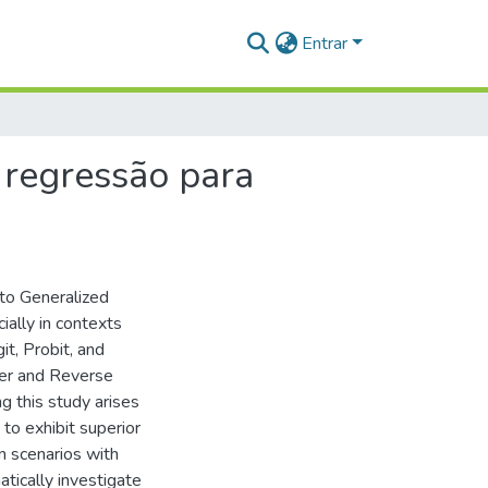
Entrar
 regressão para
 to Generalized
ially in contexts
it, Probit, and
wer and Reverse
g this study arises
 to exhibit superior
n scenarios with
tically investigate