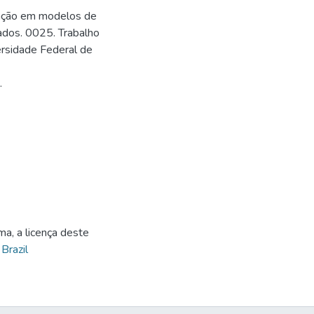
gação em modelos de
ados. 0025. Trabalho
ersidade Federal de
.
ma, a licença deste
 Brazil