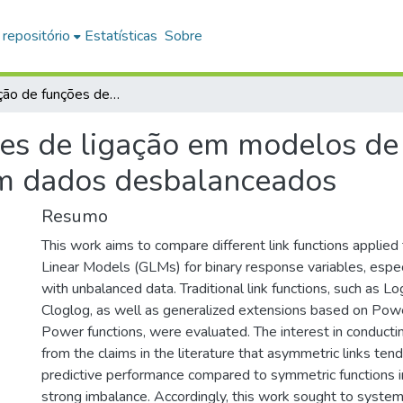
 repositório
Estatísticas
Sobre
Comparação de funções de ligação em modelos de regressão para respostas binárias com dados desbalanceados
s de ligação em modelos de
om dados desbalanceados
Resumo
This work aims to compare different link functions applied
Linear Models (GLMs) for binary response variables, espec
with unbalanced data. Traditional link functions, such as Log
Cloglog, as well as generalized extensions based on Po
Power functions, were evaluated. The interest in conductin
from the claims in the literature that asymmetric links tend
predictive performance compared to symmetric functions i
strong imbalance. Accordingly, this work sought to systema