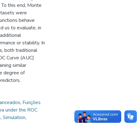
 To this end, Monte
datasets were
functions behave
d us to evaluate, in
additional
mance or stability. In
s, both traditional
ROC Curve (AUC)
ining similar
e degree of
redictors.
anceados
,
Funções
ea under the ROC
s
,
Simulation
,