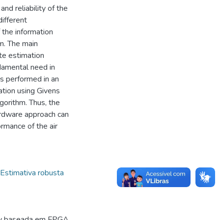
nd reliability of the
different
 the information
em. The main
ate estimation
ndamental need in
 is performed in an
ation using Givens
lgorithm. Thus, the
ardware approach can
rmance of the air
Estimativa robusta
ray baseada em FPGA