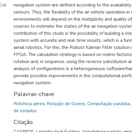
vil
navigation system are defined according to the availability a
sensors. Thus, the flexibility of the air vehicle operation in 
environments will depend on the multiplicity and quality of
sources to estimate the states of the air navigation syst
contribution of this study is the possibility of building a st
system with accurate and real-time results, which is a fu
aerial robotics. For this, the Robust Kalman Filter solution
FPGA. The calculation strategy is based on matrix factoriz
rotation and, in sequence, using the reverse substitution a
analysis of configurations in a heterogeneous software/h
provide possible improvements in the computational perfo
navigation system.
Palavras-chave
Robótica aérea
,
Rotação de Givens
,
Computação paralela
,
de estados
Citação
CAMPOS, Leandro José Evilásio. Arquitetura systolic ar