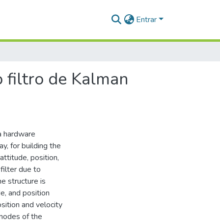
Entrar
 filtro de Kalman
 a hardware
ay, for building the
attitude, position,
ilter due to
e structure is
e, and position
sition and velocity
modes of the