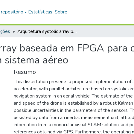
 repositório
Estatísticas
Sobre
ações
Arquitetura systolic array baseada em FPGA para o filtro de Kalman robusto aplicado a um sistema aéreo
array baseada em FPGA para o
m sistema aéreo
Resumo
This dissertation presents a proposed implementation of
accelerator, with parallel architecture based on systolic arr
navigation system in an aerial vehicle. The estimate of the 
and speed of the drone is established by a robust Kalman f
possible uncertainties in the parameters of the sensors. Th
assisted by data from an inertial measurement unit, attitud
information from a monocular visual SLAM solution, and po
references obtained via GPS. Furthermore, the operating 