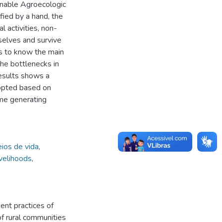
inable Agroecologic
fied by a hand, the
al activities, non-
mselves and survive
es to know the main
the bottlenecks in
results shows a
dopted based on
ome generating
ios de vida
,
velihoods
,
t practices of
of rural communities