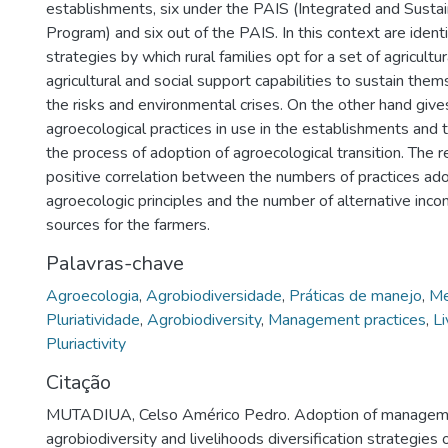
establishments, six under the PAIS (Integrated and Susta
Program) and six out of the PAIS. In this context are identi
strategies by which rural families opt for a set of agricultur
agricultural and social support capabilities to sustain the
the risks and environmental crises. On the other hand giv
agroecological practices in use in the establishments and 
the process of adoption of agroecological transition. The 
positive correlation between the numbers of practices a
agroecologic principles and the number of alternative inc
sources for the farmers.
Palavras-chave
Agroecologia
,
Agrobiodiversidade
,
Práticas de manejo
,
Me
Pluriatividade
,
Agrobiodiversity
,
Management practices
,
Li
Pluriactivity
Citação
MUTADIUA, Celso Américo Pedro. Adoption of managemen
agrobiodiversity and livelihoods diversification strategies 