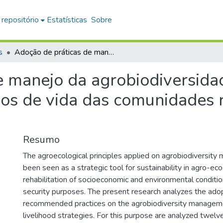
 repositório
Estatísticas
Sobre
s
Adoção de práticas de manejo da agrobiodiversidade e estratégias de diversificação dos meios de vida das comunidades rurais em Pirenópolis - Goiás
 manejo da agrobiodiversidad
ios de vida das comunidades 
Resumo
The agroecological principles applied on agrobiodiversit
been seen as a strategic tool for sustainability in agro-e
rehabilitation of socioeconomic and environmental conditio
security purposes. The present research analyzes the adop
recommended practices on the agrobiodiversity manageme
livelihood strategies. For this purpose are analyzed twelve