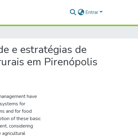
Entrar
e e estratégias de
rurais em Pirenópolis
y management have
cosystems for
ns and for food
tion of these basic
nt, considering
 agricultural