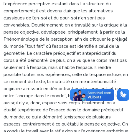
l’expérience perceptive existant dans La structure du
comportement; il est devenu clair que les alternatives
classiques de l’en-soi et du pour-soi n’en sont pas
convenables. Deuxièmement, on a travaillé sur la critique à la
pensée objective, développée, principalement, à partir de la
Phénoménologie de la perception; afin de critiquer le préjugé
du monde “tout fait” où l’espace est identifié à celui de la
géométrie. Le caractère préobjectif et anteprédicatif du
corps a été démontré; de plus, on a vu que le corps n’est pas
seulement à l’espace, mais il habite l’espace. Il rendre
possible toutes nos expériences, celle de l’espace incluse; en
ce moment du texte, la motricité comme intentionnalité
originaire a ressorti en démontrant que le corps autant que
notre “ancrage dans le monde”, habite l’espace, mais y fait
aussi; il n’y a, donc, espace sans corps. Finalement, on a
étudié l’expérience de l’espace dans le domaine préobjectif
du monde, ce qui a démontré l’existence de plusieurs
espaces, contrairement à ce qu’établi la pensée objective. On
a conclu le travail avec la réflexion sur l’expérience esthétique