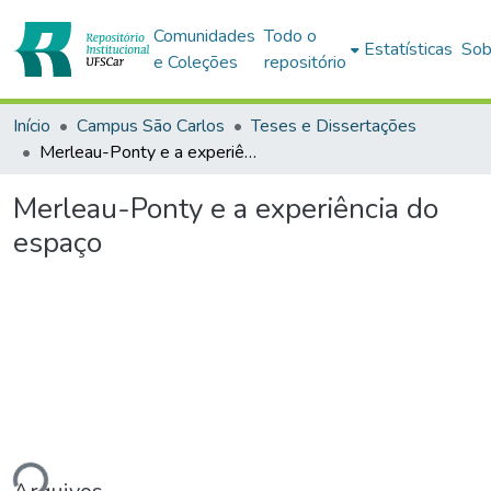
Comunidades
Todo o
Estatísticas
Sob
e Coleções
repositório
Início
Campus São Carlos
Teses e Dissertações
Merleau-Ponty e a experiência do espaço
Merleau-Ponty e a experiência do
espaço
ndo...