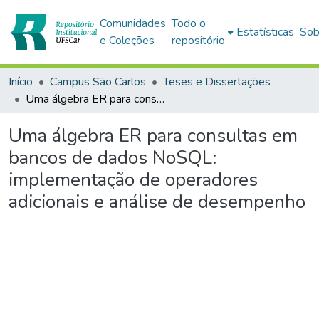
Comunidades
Todo o
Estatísticas
Sob
e Coleções
repositório
Início
Campus São Carlos
Teses e Dissertações
Uma álgebra ER para consultas em bancos de dados NoSQL: implementação de operadores adicionais e análise de desempenho
Uma álgebra ER para consultas em
bancos de dados NoSQL:
implementação de operadores
adicionais e análise de desempenho