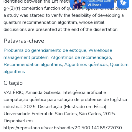
identified between the Lift metric for association rule and the
g^(2)(τ) correlation function of quantum optics. On this basis,
a study was started to verify the feasibility of developing a
quantum recommendation algorithm, whose initial
discussions are presented at the end of the dissertation.
Palavras-chave
Problema do gerenciamento de estoque
,
Warehouse
management problem
,
Algoritmos de recomendação
,
Recommendation algorithms
,
Algoritmos quânticos
,
Quantum
algorithms
Citação
VALÉRIO, Amanda Gabriela. Inteligência artificial e
computação quântica para solução de problemas de logística
industrial. 2025. Dissertação (Mestrado em Física) –
Universidade Federal de São Carlos, São Carlos, 2025.
Disponível em:
https://repositorio.ufscar.br/handle/20.500.14289/22030.