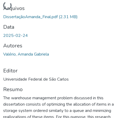
Carregando...
Arquivos
DissertaçãoAmanda_Final.pdf
(2.31 MB)
Data
2025-02-24
Autores
Valério, Amanda Gabriela
Editor
Universidade Federal de São Carlos
Resumo
The warehouse management problem discussed in this
dissertation consists of optimizing the allocation of items in a
storage system ordered similarly to a queue and minimizing
reallocations of these items. For this purpose, this research