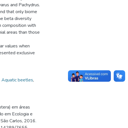
Uvarus and Pachydrus.
und that only biome
he beta diversity
n composition with
ial areas than those
lar values when
resented exclusive
,
Aquatic beetles
,
ptera) em áreas
do em Ecologia e
 São Carlos, 2016.
00.14289/7655.