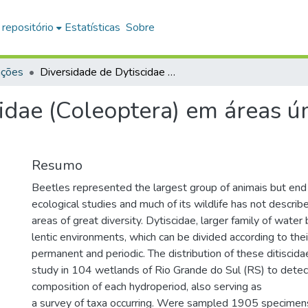
 repositório
Estatísticas
Sobre
ações
Diversidade de Dytiscidae (Coleoptera) em áreas úmidas do Rio Grande do Sul
cidae (Coleoptera) em áreas 
Resumo
Beetles represented the largest group of animais but end
ecological studies and much of its wildlife has not describe
areas of great diversity. Dytiscidae, larger family of water
lentic environments, which can be divided according to thei
permanent and periodic. The distribution of these ditiscida
study in 104 wetlands of Rio Grande do Sul (RS) to detect
composition of each hydroperiod, also serving as
a survey of taxa occurring. Were sampled 1905 specimen