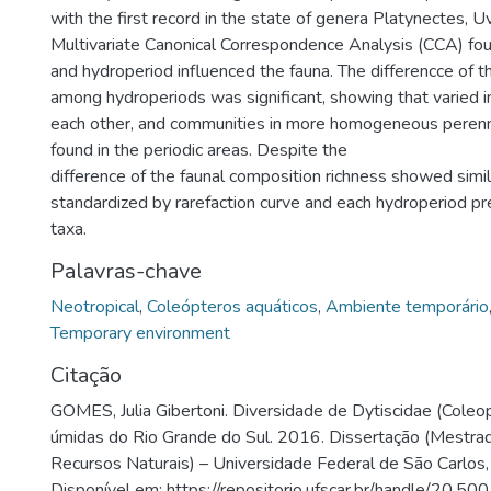
with the first record in the state of genera Platynectes, 
Multivariate Canonical Correspondence Analysis (CCA) fo
and hydroperiod influenced the fauna. The differencce of t
among hydroperiods was significant, showing that varied i
each other, and communities in more homogeneous perenn
found in the periodic areas. Despite the
difference of the faunal composition richness showed simi
standardized by rarefaction curve and each hydroperiod p
taxa.
Palavras-chave
Neotropical
,
Coleópteros aquáticos
,
Ambiente temporário
Temporary environment
Citação
GOMES, Julia Gibertoni. Diversidade de Dytiscidae (Coleo
úmidas do Rio Grande do Sul. 2016. Dissertação (Mestra
Recursos Naturais) – Universidade Federal de São Carlos,
Disponível em: https://repositorio.ufscar.br/handle/20.5