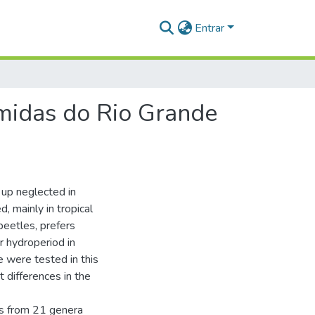
Entrar
úmidas do Rio Grande
 up neglected in
d, mainly in tropical
 beetles, prefers
r hydroperiod in
e were tested in this
 differences in the
s from 21 genera