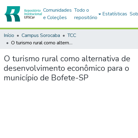
Comunidades
Todo o
Estatísticas
Sob
e Coleções
repositório
Início
Campus Sorocaba
TCC
O turismo rural como alternativa de desenvolvimento econômico para o município de Bofete-SP
O turismo rural como alternativa de
desenvolvimento econômico para o
município de Bofete-SP
Carregando...