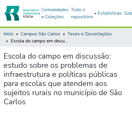
Comunidades
Todo o
Estatísticas
Sob
e Coleções
repositório
Início
Campus São Carlos
Teses e Dissertações
Escola do campo em discussão: estudo sobre os problemas de infraestrutura e políticas públicas para escolas que atendem aos sujeitos rurais no município de São Carlos
Escola do campo em discussão:
estudo sobre os problemas de
infraestrutura e políticas públicas
para escolas que atendem aos
sujeitos rurais no município de São
Carlos