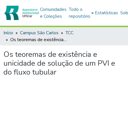
Comunidades
Todo o
Estatísticas
Sob
e Coleções
repositório
Início
Campus São Carlos
TCC
Os teoremas de existência e unicidade de solução de um PVI e do fluxo tubular
Os teoremas de existência e
unicidade de solução de um PVI e
do fluxo tubular