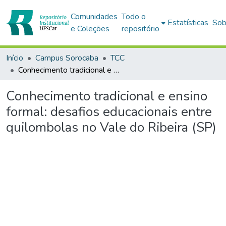
Comunidades
Todo o
Estatísticas
Sob
e Coleções
repositório
Início
Campus Sorocaba
TCC
Conhecimento tradicional e ensino formal: desafios educacionais entre quilombolas no Vale do Ribeira (SP)
Conhecimento tradicional e ensino
formal: desafios educacionais entre
quilombolas no Vale do Ribeira (SP)