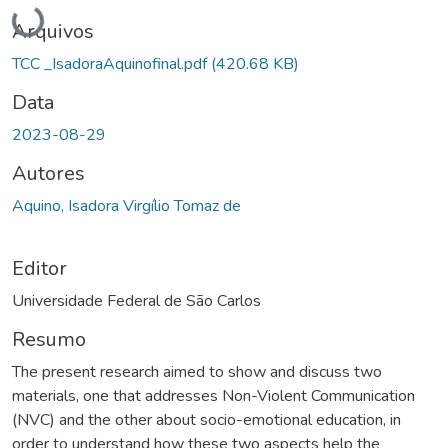
Carregando...
Arquivos
TCC _IsadoraAquinofinal.pdf
(420.68 KB)
Data
2023-08-29
Autores
Aquino, Isadora Virgílio Tomaz de
Editor
Universidade Federal de São Carlos
Resumo
The present research aimed to show and discuss two
materials, one that addresses Non-Violent Communication
(NVC) and the other about socio-emotional education, in
order to understand how these two aspects help the