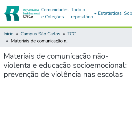
Comunidades
Todo o
Estatísticas
Sob
e Coleções
repositório
Início
Campus São Carlos
TCC
Materiais de comunicação não-violenta e educação socioemocional: prevenção de violência nas escolas
Materiais de comunicação não-
violenta e educação socioemocional:
prevenção de violência nas escolas