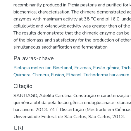
recombinantly produced in Pichia pastoris and purified for 
biochemical characterization. The chimera demonstrated act
enzymes with maximum activity at 38 °C and pH 6.0, under
cellulolytic and xylanolytic activity was greater than of th
The results demonstrate that the chimeric enzyme can be ef
of the biomass and satisfactory for the production of etha
simultaneous saccharification and fermentation.
Palavras-chave
Biologia molecular
,
Bioetanol
,
Enzimas
,
Fusão gênica
,
Tric
Quimera
,
Chimera
,
Fusion
,
Ethanol
,
Trichoderma harzianum
Citação
SANTIAGO, Adelita Carolina. Construção e caracterização
quimérica obtida pela fusão gênica endoglucanase-xilana
harzianum. 2013. 74 f. Dissertação (Mestrado em Ciências
Universidade Federal de São Carlos, São Carlos, 2013.
URI