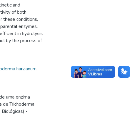
kinetic and
ivity of both
 these conditions,
e parental enzymes.
ficient in hydrolysis
nol by the process of
hoderma harzianum
,
 de uma enzima
se de Trichoderma
 Biológicas) -