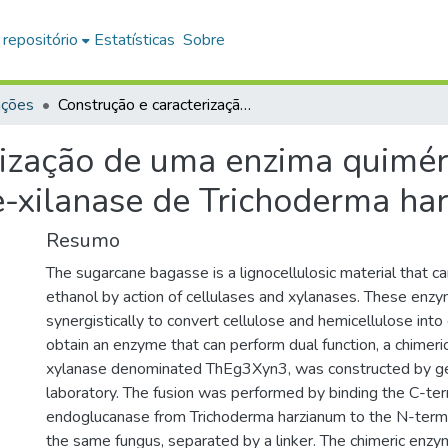
 repositório
Estatísticas
Sobre
ações
Construção e caracterização de uma enzima quimérica obtida pela fusão gênica endoglucanase-xilanase de Trichoderma harzianum
rização de uma enzima quiméri
-xilanase de Trichoderma ha
Resumo
The sugarcane bagasse is a lignocellulosic material that c
ethanol by action of cellulases and xylanases. These enz
synergistically to convert cellulose and hemicellulose into 
obtain an enzyme that can perform dual function, a chimer
xylanase denominated ThEg3Xyn3, was constructed by gen
laboratory. The fusion was performed by binding the C-ter
endoglucanase from Trichoderma harzianum to the N-termi
the same fungus, separated by a linker. The chimeric enz