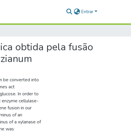
Entrar
ca obtida pela fusão
rzianum
an be converted into
ymes act
glucose. In order to
ic enzyme cellulase-
e fusion in our
minus of an
nus of a xylanase of
yme was