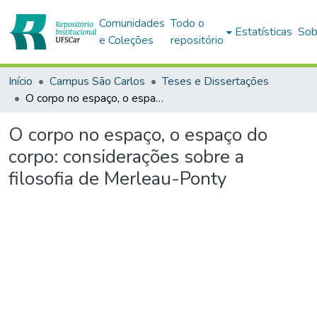
Comunidades
Todo o
Estatísticas
Sob
e Coleções
repositório
Início
Campus São Carlos
Teses e Dissertações
O corpo no espaço, o espaço do corpo: considerações sobre a filosofia de Merleau-Ponty
O corpo no espaço, o espaço do
corpo: considerações sobre a
filosofia de Merleau-Ponty