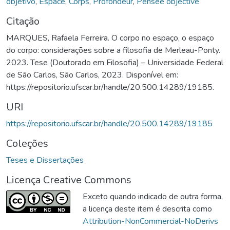
objetivo
,
Espace
,
Corps
,
Profondeur
,
Pensée objective
Citação
MARQUES, Rafaela Ferreira. O corpo no espaço, o espaço
do corpo: considerações sobre a filosofia de Merleau-Ponty.
2023. Tese (Doutorado em Filosofia) – Universidade Federal
de São Carlos, São Carlos, 2023. Disponível em:
https://repositorio.ufscar.br/handle/20.500.14289/19185.
URI
https://repositorio.ufscar.br/handle/20.500.14289/19185
Coleções
Teses e Dissertações
Licença Creative Commons
Exceto quando indicado de outra forma,
a licença deste item é descrita como
Attribution-NonCommercial-NoDerivs