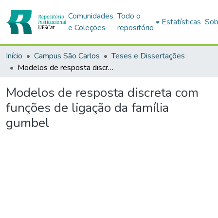
Comunidades
Todo o
Estatísticas
Sob
e Coleções
repositório
Início
Campus São Carlos
Teses e Dissertações
Modelos de resposta discreta com funções de ligação da família gumbel
Modelos de resposta discreta com
funções de ligação da família
gumbel