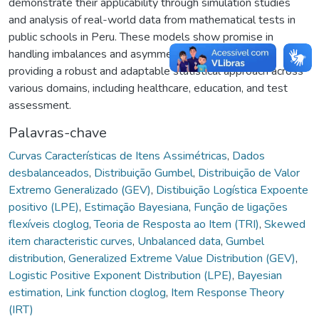
demonstrate their applicability through simulation studies
and analysis of real-world data from mathematical tests in
public schools in Peru. These models show promise in
handling imbalances and asymmetries in binary data,
providing a robust and adaptable statistical approach across
various domains, including healthcare, education, and test
assessment.
Palavras-chave
Curvas Características de Itens Assimétricas
,
Dados
desbalanceados
,
Distribuição Gumbel
,
Distribuição de Valor
Extremo Generalizado (GEV)
,
Distibuição Logística Expoente
positivo (LPE)
,
Estimação Bayesiana
,
Função de ligações
flexíveis cloglog
,
Teoria de Resposta ao Item (TRI)
,
Skewed
item characteristic curves
,
Unbalanced data
,
Gumbel
distribution
,
Generalized Extreme Value Distribution (GEV)
,
Logistic Positive Exponent Distribution (LPE)
,
Bayesian
estimation
,
Link function cloglog
,
Item Response Theory
(IRT)