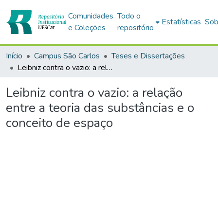
Comunidades
Todo o
Estatísticas
Sob
e Coleções
repositório
Início
Campus São Carlos
Teses e Dissertações
Leibniz contra o vazio: a relação entre a teoria das substâncias e o conceito de espaço
Leibniz contra o vazio: a relação
entre a teoria das substâncias e o
conceito de espaço
rregando...