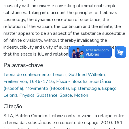
causality with an universe consisting of immaterial simple
substances. Taking into account the principles of Leibniz s
cosmology, the dynamic conception of substance, the
refutation of the vacuum, the continuum and the infinite, the
matter appears to be an aspect of the substance susceptible
of infinite divisibility, without thereby invalidating the
indestructibility and unity of substance. From this it arises
that the space is full and relational.
Palavras-chave
Teoria do conhecimento
,
Leibniz, Gottfried Wilhelm,
Freiherr von, 1646-1716
,
Física - filosofia
,
Substância
(Filosofia)
,
Movimento (Filosofia)
,
Epistemologia
,
Espaço
,
Leibniz
,
Physics
,
Substance
,
Space
,
Motion
Citação
SITA, Patrícia Coradim. Leibniz contra o vazio : a relação entre
a teoria das substâncias e o conceito de espaço. 2010. 191