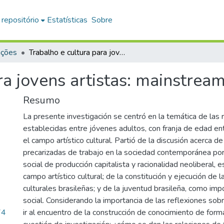
 repositório
Estatísticas
Sobre
ações
Trabalho e cultura para jovens artistas: mainstream ou resistência?
ra jovens artistas: mainstream
Resumo
La presente investigación se centró en la temática de las 
establecidas entre jóvenes adultos, con franja de edad en
el campo artístico cultural. Partió de la discusión acerca d
precarizadas de trabajo en la sociedad contemporánea p
social de producción capitalista y racionalidad neoliberal, 
campo artístico cultural; de la constitución y ejecución de l
culturales brasileñas; y de la juventud brasileña, como imp
social. Considerando la importancia de las reflexiones sob
74
ir al encuentro de la construcción de conocimiento de forma 