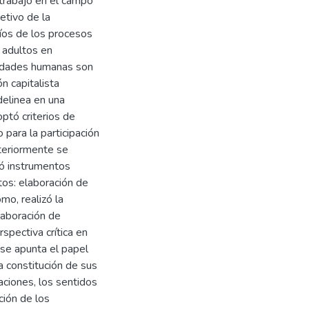
 trabajo en el campo
etivo de la
fíos de los procesos
 adultos en
ividades humanas son
n capitalista
delinea en una
optó criterios de
 para la participación
steriormente se
uyó instrumentos
tos: elaboración de
mo, realizó la
elaboración de
rspectiva crítica en
 se apunta el papel
la constitución de sus
aciones, los sentidos
ción de los