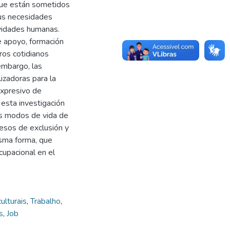
 que están sometidos
sus necesidades
ividades humanas.
e apoyo, formación
ros cotidianos
 embargo, las
izadoras para la
expresivo de
e esta investigación
los modos de vida de
cesos de exclusión y
sma forma, que
cupacional en el
culturais
,
Trabalho
,
s
,
Job