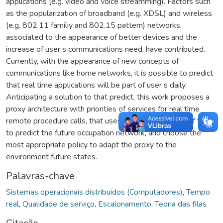
applications (e.g. video and voice streamming). Factors such
as the popularization of broadband (e.g. XDSL) and wireless
(e.g. 802.11 familiy and 802.15 pattern) networks,
associated to the appearance of better devices and the
increase of user s communications need, have contributed.
Currently, with the appearance of new concepts of
communications like home networks, it is possible to predict
that real time applications will be part of user s daily.
Anticipating a solution to that predict, this work proposes a
proxy architecture with priorities of services for real time
remote procedure calls, that uses the earlier amount of tra_c
to predict the future occupation network, and choose the
most appropriate policy to adapt the proxy to the
environment future states.
Palavras-chave
Sistemas operacionais distribuídos (Computadores)
,
Tempo
real
,
Qualidade de serviço
,
Escalonamento
,
Teoria das filas