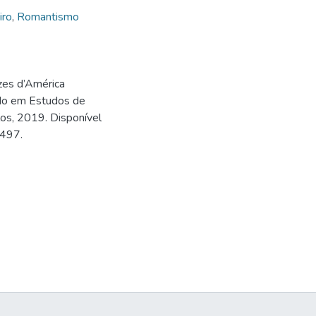
iro
,
Romantismo
zes d’América
ado em Estudos de
los, 2019. Disponível
1497.