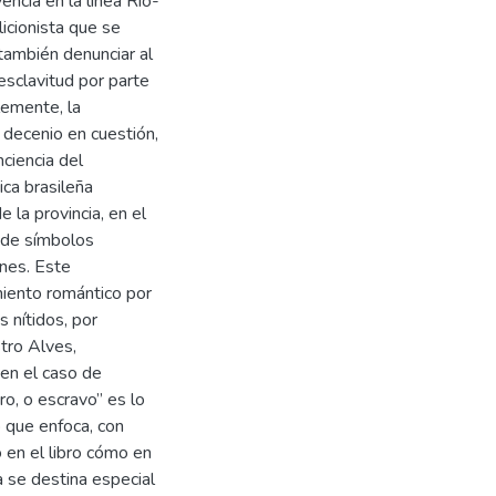
encia en la línea Rio-
icionista que se
ambién denunciar al
esclavitud por parte
lemente, la
l decenio en cuestión,
nciencia del
ica brasileña
 la provincia, en el
 de símbolos
ones. Este
miento romántico por
 nítidos, por
tro Alves,
en el caso de
o, o escravo” es lo
o que enfoca, con
o en el libro cómo en
a se destina especial