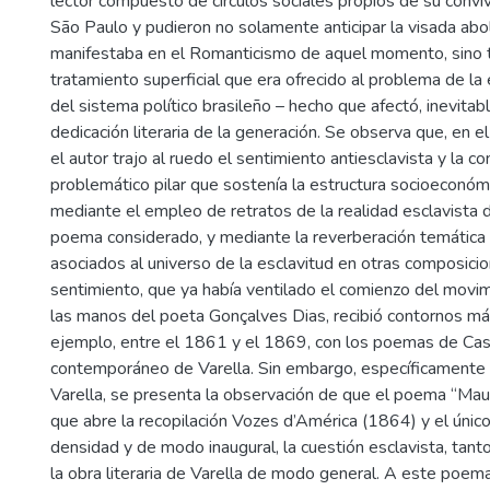
lector compuesto de círculos sociales propios de su conviv
São Paulo y pudieron no solamente anticipar la visada abol
manifestaba en el Romanticismo de aquel momento, sino t
tratamiento superficial que era ofrecido al problema de la 
del sistema político brasileño – hecho que afectó, inevitab
dedicación literaria de la generación. Se observa que, en e
el autor trajo al ruedo el sentimiento antiesclavista y la co
problemático pilar que sostenía la estructura socioeconóm
mediante el empleo de retratos de la realidad esclavista de
poema considerado, y mediante la reverberación temática
asociados al universo de la esclavitud en otras composici
sentimiento, que ya había ventilado el comienzo del movi
las manos del poeta Gonçalves Dias, recibió contornos más
ejemplo, entre el 1861 y el 1869, con los poemas de Cas
contemporáneo de Varella. Sin embargo, específicamente 
Varella, se presenta la observación de que el poema “Maur
que abre la recopilación Vozes d’América (1864) y el únic
densidad y de modo inaugural, la cuestión esclavista, tant
la obra literaria de Varella de modo general. A este poem