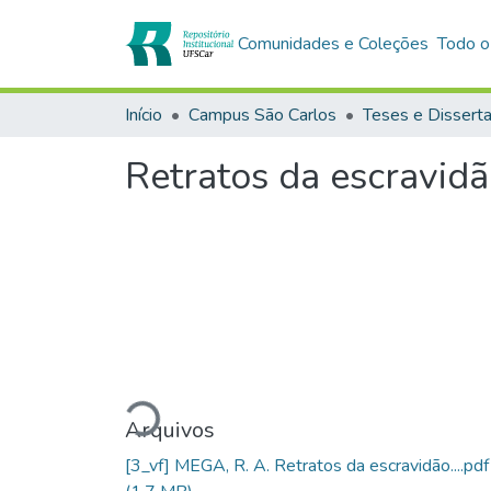
Comunidades e Coleções
Todo o
Início
Campus São Carlos
Teses e Dissert
Retratos da escravid
Carregando...
Arquivos
[3_vf] MEGA, R. A. Retratos da escravidão....pdf