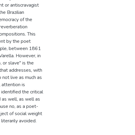
ht or antiscravagist
he Brazilian
democracy of the
reverberation
compositions. This
ent by the poet
ample, between 1861
arella. However, in
 or slave" is the
that addresses, with
o not live as much as
 attention is
dentified the critical
 as well, as well as
use no, as a poet-
bject of social weight
literarily avoided.