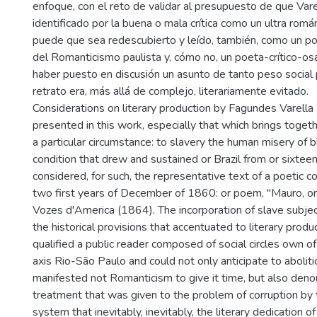
enfoque, con el reto de validar al presupuesto de que Vare
identificado por la buena o mala crítica como un ultra rom
puede que sea redescubierto y leído, también, como un 
del Romanticismo paulista y, cómo no, un poeta-crítico-os
haber puesto en discusión un asunto de tanto peso social 
retrato era, más allá de complejo, literariamente evitado.
Considerations on literary production by Fagundes Varell
presented in this work, especially that which brings togeth
a particular circumstance: to slavery the human misery of 
condition that drew and sustained or Brazil from or sixteent
considered, for such, the representative text of a poetic co
two first years of December of 1860: or poem, "Mauro, or 
Vozes d'America (1864). The incorporation of slave subje
the historical provisions that accentuated to literary produc
qualified a public reader composed of social circles own of i
axis Rio-São Paulo and could not only anticipate to abolitio
manifested not Romanticism to give it time, but also denou
treatment that was given to the problem of corruption by th
system that inevitably, inevitably, the literary dedication of