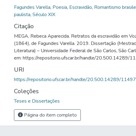
Fagundes Varella
,
Poesia
,
Escravidão
,
Romantismo brasile
paulista
,
Século XIX
Citação
MEGA, Rebeca Aparecida. Retratos da escravidão em Vo
(1864), de Fagundes Varella. 2019. Dissertação (Mestr
Literatura) – Universidade Federal de São Carlos, São Car
em: https://repositorio.ufscar.br/handle/20.500.14289/1
URI
https://repositorio.ufscar.br/handle/20.500.14289/11497
Coleções
Teses e Dissertações
Página do item completo