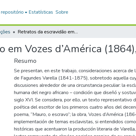
 repositório
Estatísticas
Sobre
ações
Retratos da escravidão em Vozes d’América (1864), de Fagundes Varella
ão em Vozes d’América (1864)
Resumo
Se presentan, en este trabajo, consideraciones acerca de la
de Fagundes Varella (1841-1875), sobretodo aquella cuy
discusiones alrededor de una circunstancia peculiar: la escl
humana del negro africano – condición que diseñó y sostuv
siglo XVI. Se considera, por ello, un texto representativo 
poética del escritor de los primeros cuatro años del dece
poema, “Mauro, o escravo”; la obra, Vozes d’América (186
implementación de temas esclavistas, si entendidos como
históricas que acentuaron la producción literaria de Varella