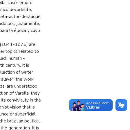
lla, casi siempre
ántico decadente,
poeta-autor-destaque
ado por, justamente,
para la época y cuyo
a (1841-1875) are
er topics related to
black human -
h century. It is
llection of writer
slave"; the work,
cts, are understood
tion of Varella, they
ts conviviality in the
nist vision that is
nce or superficial
e brazilian political
 the generation. It is