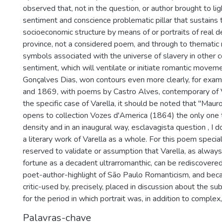
observed that, not in the question, or author brought to lig
sentiment and conscience problematic pillar that sustains t
socioeconomic structure by means of or portraits of real 
province, not a considered poem, and through to thematic 
symbols associated with the universe of slavery in other 
sentiment, which will ventilate or initiate romantic movem
Gonçalves Dias, won contours even more clearly, for ex
and 1869, with poems by Castro Alves, contemporary of V
the specific case of Varella, it should be noted that "Mauro,
opens to collection Vozes d'America (1864) the only one 
density and in an inaugural way, esclavagista question , I d
a literary work of Varella as a whole. For this poem special
reserved to validate or assumption that Varella, as always i
fortune as a decadent ultrarromanthic, can be rediscovered
poet-author-highlight of São Paulo Romanticism, and beca
critic-used by, precisely, placed in discussion about the su
for the period in which portrait was, in addition to complex, 
Palavras-chave