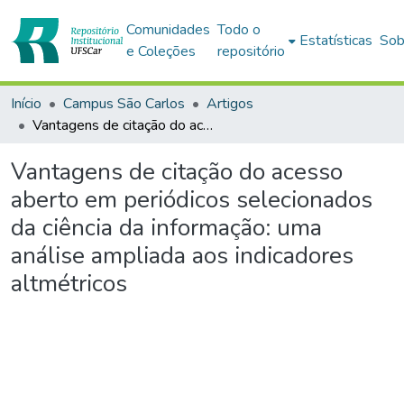
Comunidades
Todo o
Estatísticas
Sob
e Coleções
repositório
Início
Campus São Carlos
Artigos
Vantagens de citação do acesso aberto em periódicos selecionados da ciência da informação: uma análise ampliada aos indicadores altmétricos
Vantagens de citação do acesso
aberto em periódicos selecionados
da ciência da informação: uma
análise ampliada aos indicadores
altmétricos