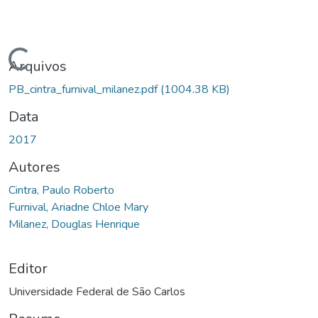
gando...
Arquivos
PB_cintra_furnival_milanez.pdf
(1004.38 KB)
Data
2017
Autores
Cintra, Paulo Roberto
Furnival, Ariadne Chloe Mary
Milanez, Douglas Henrique
Editor
Universidade Federal de São Carlos