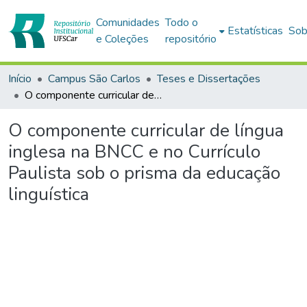
Comunidades
Todo o
Estatísticas
Sob
e Coleções
repositório
Início
Campus São Carlos
Teses e Dissertações
O componente curricular de língua inglesa na BNCC e no Currículo Paulista sob o prisma da educação linguística
O componente curricular de língua
inglesa na BNCC e no Currículo
Paulista sob o prisma da educação
linguística