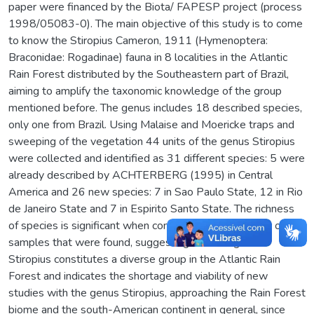
paper were financed by the Biota/ FAPESP project (process
1998/05083-0). The main objective of this study is to come
to know the Stiropius Cameron, 1911 (Hymenoptera:
Braconidae: Rogadinae) fauna in 8 localities in the Atlantic
Rain Forest distributed by the Southeastern part of Brazil,
aiming to amplify the taxonomic knowledge of the group
mentioned before. The genus includes 18 described species,
only one from Brazil. Using Malaise and Moericke traps and
sweeping of the vegetation 44 units of the genus Stiropius
were collected and identified as 31 different species: 5 were
already described by ACHTERBERG (1995) in Central
America and 26 new species: 7 in Sao Paulo State, 12 in Rio
de Janeiro State and 7 in Espirito Santo State. The richness
of species is significant when compared to the number of
samples that were found, suggesting that the genus
Stiropius constitutes a diverse group in the Atlantic Rain
Forest and indicates the shortage and viability of new
studies with the genus Stiropius, approaching the Rain Forest
biome and the south-American continent in general, since