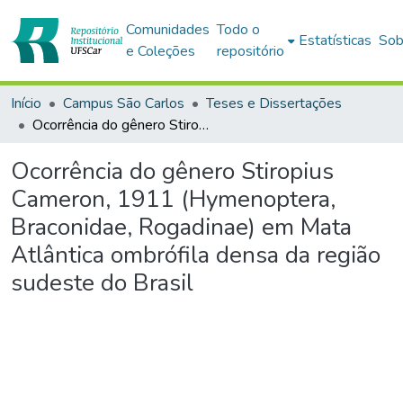
Comunidades
Todo o
Estatísticas
Sob
e Coleções
repositório
Início
Campus São Carlos
Teses e Dissertações
Ocorrência do gênero Stiropius Cameron, 1911 (Hymenoptera, Braconidae, Rogadinae) em Mata Atlântica ombrófila densa da região sudeste do Brasil
Ocorrência do gênero Stiropius
Cameron, 1911 (Hymenoptera,
Braconidae, Rogadinae) em Mata
Atlântica ombrófila densa da região
sudeste do Brasil