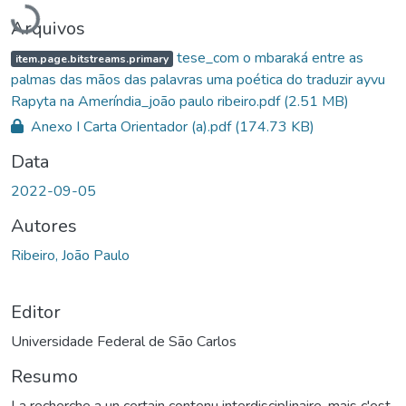
Arquivos
tese_com o mbaraká entre as
item.page.bitstreams.primary
palmas das mãos das palavras uma poética do traduzir ayvu
Rapyta na Ameríndia_joão paulo ribeiro.pdf
(2.51 MB)
Anexo I Carta Orientador (a).pdf
(174.73 KB)
Data
2022-09-05
Autores
Ribeiro, João Paulo
Editor
Universidade Federal de São Carlos
Resumo
La recherche a un certain contenu interdisciplinaire, mais c'est