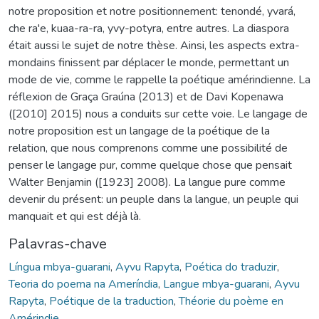
notre proposition et notre positionnement: tenondé, yvará,
che ra'e, kuaa-ra-ra, yvy-potyra, entre autres. La diaspora
était aussi le sujet de notre thèse. Ainsi, les aspects extra-
mondains finissent par déplacer le monde, permettant un
mode de vie, comme le rappelle la poétique amérindienne. La
réflexion de Graça Graúna (2013) et de Davi Kopenawa
([2010] 2015) nous a conduits sur cette voie. Le langage de
notre proposition est un langage de la poétique de la
relation, que nous comprenons comme une possibilité de
penser le langage pur, comme quelque chose que pensait
Walter Benjamin ([1923] 2008). La langue pure comme
devenir du présent: un peuple dans la langue, un peuple qui
manquait et qui est déjà là.
Palavras-chave
Língua mbya-guarani
,
Ayvu Rapyta
,
Poética do traduzir
,
Teoria do poema na Ameríndia
,
Langue mbya-guarani
,
Ayvu
Rapyta
,
Poétique de la traduction
,
Théorie du poème en
Amérindie