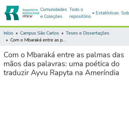
Comunidades
Todo o
Estatísticas
Sob
e Coleções
repositório
Início
Campus São Carlos
Teses e Dissertações
Com o Mbaraká entre as palmas das mãos das palavras: uma poética do traduzir Ayvu Rapyta na Ameríndia
Com o Mbaraká entre as palmas das
mãos das palavras: uma poética do
traduzir Ayvu Rapyta na Ameríndia
Carregando...