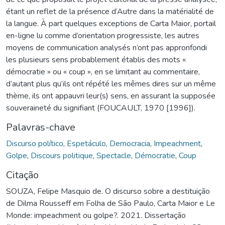
étant un reflet de la présence d’Autre dans la matérialité de
la langue. À part quelques exceptions de Carta Maior, portail
en-ligne lu comme d’orientation progressiste, les autres
moyens de communication analysés n’ont pas appronfondi
les plusieurs sens probablement établis des mots «
démocratie » ou « coup », en se limitant au commentaire,
d’autant plus qu’ils ont répété les mêmes dires sur un même
thème, ils ont appauvri leur(s) sens, en assurant la supposée
souveraineté du signifiant (FOUCAULT, 1970 [1996]).
Palavras-chave
Discurso político
,
Espetáculo
,
Democracia
,
Impeachment
,
Golpe
,
Discours politique
,
Spectacle
,
Démocratie
,
Coup
Citação
SOUZA, Felipe Masquio de. O discurso sobre a destituição
de Dilma Rousseff em Folha de São Paulo, Carta Maior e Le
Monde: impeachment ou golpe?. 2021. Dissertação