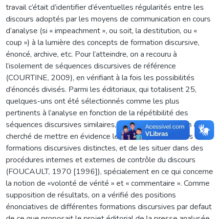
travail c’était d’identifier d’éventuelles régularités entre les
discours adoptés par les moyens de communication en cours
d’analyse (si « impeachment », ou soit, la destitution, ou «
coup ») à la lumière des concepts de formation discursive,
énoncé, archive, etc. Pour l’atteindre, on a recouru à
l’isolement de séquences discursives de référence
(COURTINE, 2009), en vérifiant à la fois les possibilités
d’énoncés divisés. Parmi les éditoriaux, qui totalisent 25,
quelques-uns ont été sélectionnés comme les plus
pertinents à l’analyse en fonction de la répétibilité des
séquences discursives similaires, à partir desquelles on a
cherché de mettre en évidence leurs marques dans des
formations discursives distinctes, et de les situer dans des
procédures internes et externes de contrôle du discours
(FOUCAULT, 1970 [1996]), spécialement en ce qui concerne
la notion de «volonté de vérité » et « commentaire ». Comme
supposition de résultats, on a vérifié des positions
énonciatives de différentes formations discursives par defaut
de ce que proposait le projet éditorial de la presse analysée,