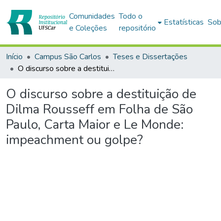
Comunidades
Todo o
Estatísticas
Sob
e Coleções
repositório
Início
Campus São Carlos
Teses e Dissertações
O discurso sobre a destituição de Dilma Rousseff em Folha de São Paulo, Carta Maior e Le Monde: impeachment ou golpe?
O discurso sobre a destituição de
Dilma Rousseff em Folha de São
Paulo, Carta Maior e Le Monde:
impeachment ou golpe?