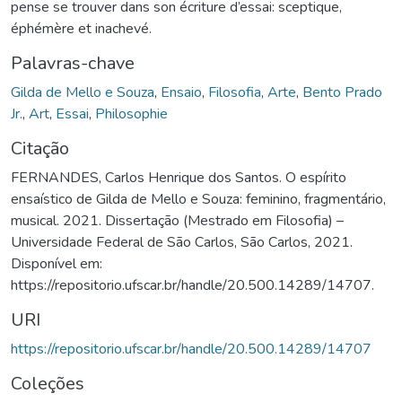
pense se trouver dans son écriture d’essai: sceptique,
éphémère et inachevé.
Palavras-chave
Gilda de Mello e Souza
,
Ensaio
,
Filosofia
,
Arte
,
Bento Prado
Jr.
,
Art
,
Essai
,
Philosophie
Citação
FERNANDES, Carlos Henrique dos Santos. O espírito
ensaístico de Gilda de Mello e Souza: feminino, fragmentário,
musical. 2021. Dissertação (Mestrado em Filosofia) –
Universidade Federal de São Carlos, São Carlos, 2021.
Disponível em:
https://repositorio.ufscar.br/handle/20.500.14289/14707.
URI
https://repositorio.ufscar.br/handle/20.500.14289/14707
Coleções