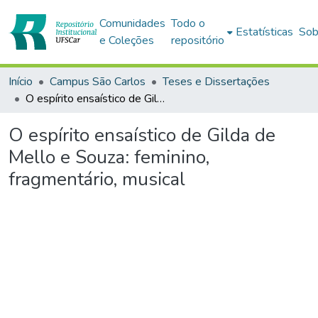
Comunidades
Todo o
Estatísticas
Sob
e Coleções
repositório
Início
Campus São Carlos
Teses e Dissertações
O espírito ensaístico de Gilda de Mello e Souza: feminino, fragmentário, musical
O espírito ensaístico de Gilda de
Mello e Souza: feminino,
fragmentário, musical
Carregando...