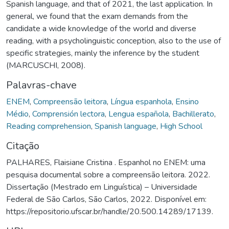
Spanish language, and that of 2021, the last application. In
general, we found that the exam demands from the
candidate a wide knowledge of the world and diverse
reading, with a psycholinguistic conception, also to the use of
specific strategies, mainly the inference by the student
(MARCUSCHI, 2008).
Palavras-chave
ENEM
,
Compreensão leitora
,
Língua espanhola
,
Ensino
Médio
,
Comprensión lectora
,
Lengua española
,
Bachillerato
,
Reading comprehension
,
Spanish language
,
High School
Citação
PALHARES, Flaisiane Cristina . Espanhol no ENEM: uma
pesquisa documental sobre a compreensão leitora. 2022.
Dissertação (Mestrado em Linguística) – Universidade
Federal de São Carlos, São Carlos, 2022. Disponível em:
https://repositorio.ufscar.br/handle/20.500.14289/17139.