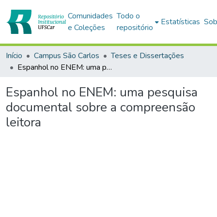
Comunidades
Todo o
Estatísticas
Sob
e Coleções
repositório
Início
Campus São Carlos
Teses e Dissertações
Espanhol no ENEM: uma pesquisa documental sobre a compreensão leitora
Espanhol no ENEM: uma pesquisa
documental sobre a compreensão
leitora