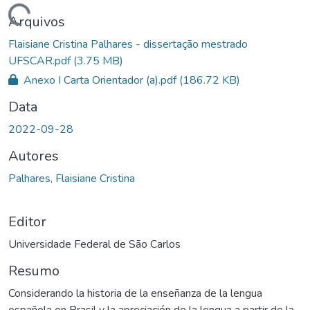
ndo...
Arquivos
Flaisiane Cristina Palhares - dissertação mestrado
UFSCAR.pdf
(3.75 MB)
Anexo I Carta Orientador (a).pdf
(186.72 KB)
Data
2022-09-28
Autores
Palhares, Flaisiane Cristina
Editor
Universidade Federal de São Carlos
Resumo
Considerando la historia de la enseñanza de la lengua
española en Brasil y la apreciación de la lengua a partir de la