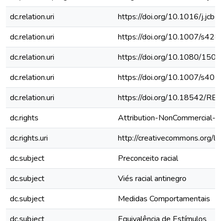
dc.relation.uri
https://doi.org/10.1016/j.jc
dc.relation.uri
https://doi.org/10.1007/s4
dc.relation.uri
https://doi.org/10.1080/1
dc.relation.uri
https://doi.org/10.1007/s4
dc.relation.uri
https://doi.org/10.18542/R
dc.rights
Attribution-NonCommercial-No
dc.rights.uri
http://creativecommons.org/li
dc.subject
Preconceito racial
dc.subject
Viés racial antinegro
dc.subject
Medidas Comportamentais
dc.subject
Equivalência de Estímulos