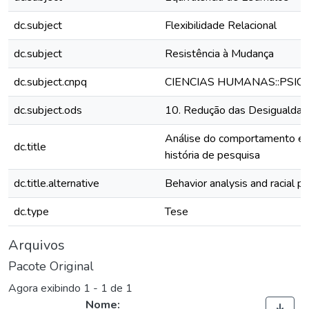
dc.subject
Flexibilidade Relacional
dc.subject
Resistência à Mudança
dc.subject.cnpq
CIENCIAS HUMANAS::PSIC
dc.subject.ods
10. Redução das Desigualda
Análise do comportamento e p
dc.title
história de pesquisa
dc.title.alternative
Behavior analysis and racial pr
dc.type
Tese
Arquivos
Pacote Original
Agora exibindo
1 - 1 de 1
Nome: