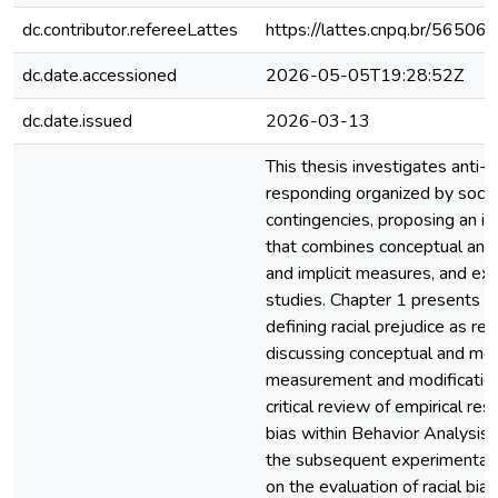
dc.contributor.refereeLattes
https://lattes.cnpq.br/565
dc.date.accessioned
2026-05-05T19:28:52Z
dc.date.issued
2026-03-13
This thesis investigates anti-B
responding organized by social,
contingencies, proposing an i
that combines conceptual analy
and implicit measures, and exp
studies. Chapter 1 presents t
defining racial prejudice as re
discussing conceptual and meth
measurement and modification
critical review of empirical res
bias within Behavior Analysis, 
the subsequent experimental 
on the evaluation of racial bi