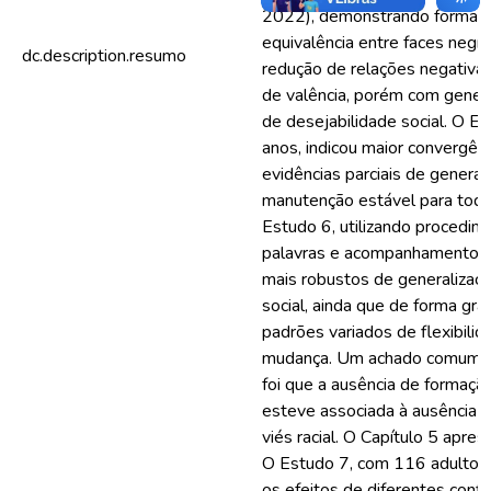
2022), demonstrando formaçã
equivalência entre faces negr
dc.description.resumo
redução de relações negativas
de valência, porém com genera
de desejabilidade social. O Es
anos, indicou maior convergên
evidências parciais de genera
manutenção estável para todo
Estudo 6, utilizando procedim
palavras e acompanhamento lon
mais robustos de generalizaçã
social, ainda que de forma gr
padrões variados de flexibilida
mudança. Um achado comum a
foi que a ausência de formaçã
esteve associada à ausência
viés racial. O Capítulo 5 apre
O Estudo 7, com 116 adultos i
os efeitos de diferentes conf