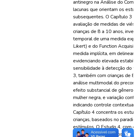
antinegro na Análise do Comp
lacunas que orientam os estu
subsequentes. O Capítulo 3 r
avaliação de medidas de viés 
crianças de 8 a 10 anos, inves
temporal de uma medida explíc
Likert) e do Function Acquisi
medida implícita, em delinea
evidenciando elevada estabil
sensibilidade à detecção do vi
3, também com crianças de 8 
análise multimodal do preconcei
efeito substancial de gênero,
mulher negra, e variação contex
indicando controle contextual 
Capítulo 4 concentra os estud
crianças, baseados no paradig
estímulos. O Estudo 4, com cr
replicou procedimentos descrit