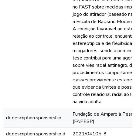
no FAST sobre medidas implícit
jogo do atirador (baseado na T
a Escala de Racismo Moderno e
A condição favorável ao este
relação ao controle, enquanto
estereotípica e de flexibilida
mitigadores, sendo a primeira 
tese contribui para uma agend
sobre viés racial antinegro, 
procedimentos comportamenta
classes previamente estabel
que evidencia limites e possib
controle relacional racial ao 
na vida adulta.
Fundação de Amparo à Pesqui
dc.description.sponsorship
(FAPESP)
dc.description.sponsorshipId
2021/04105-8