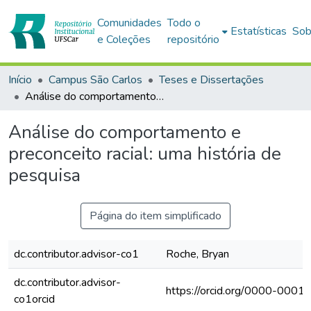
Comunidades
Todo o
Estatísticas
Sob
e Coleções
repositório
Início
Campus São Carlos
Teses e Dissertações
Análise do comportamento e preconceito racial: uma história de pesquisa
Análise do comportamento e
preconceito racial: uma história de
pesquisa
Página do item simplificado
dc.contributor.advisor-co1
Roche, Bryan
dc.contributor.advisor-
https://orcid.org/0000-000
co1orcid