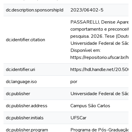
dc.description.sponsorshipId
2023/06402-5
PASSARELLI, Denise Aparecid
comportamento e preconceito r
pesquisa. 2026. Tese (Doutor
dc.identifier.citation
Universidade Federal de São C
Disponível em:
https://repositorio.ufscar.b
dc.identifier.uri
https://hdl.handle.net/20.5
dc.language.iso
por
dc.publisher
Universidade Federal de São 
dc.publisher.address
Campus São Carlos
dc.publisher.initials
UFSCar
dc.publisher.program
Programa de Pós-Graduação 