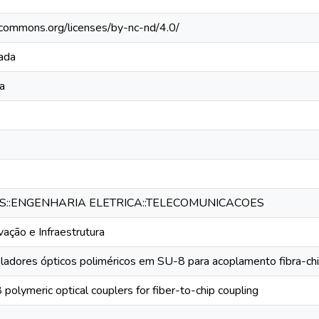
vecommons.org/licenses/by-nc-nd/4.0/
rada
a
::ENGENHARIA ELETRICA::TELECOMUNICACOES
ovação e Infraestrutura
ladores ópticos poliméricos em SU-8 para acoplamento fibra-ch
polymeric optical couplers for fiber-to-chip coupling