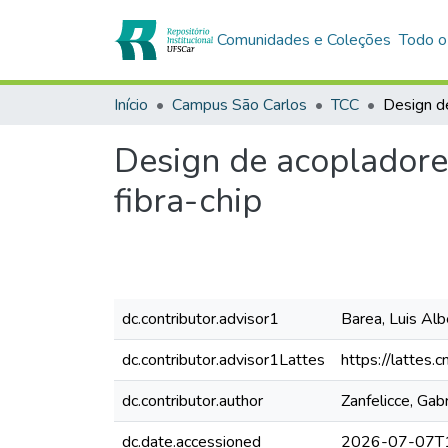
Comunidades e Coleções
Todo o
Início
Campus São Carlos
TCC
Design de acopladore
fibra-chip
dc.contributor.advisor1
Barea, Luis Al
dc.contributor.advisor1Lattes
https://latte
dc.contributor.author
Zanfelicce, Ga
dc.date.accessioned
2026-07-07T1