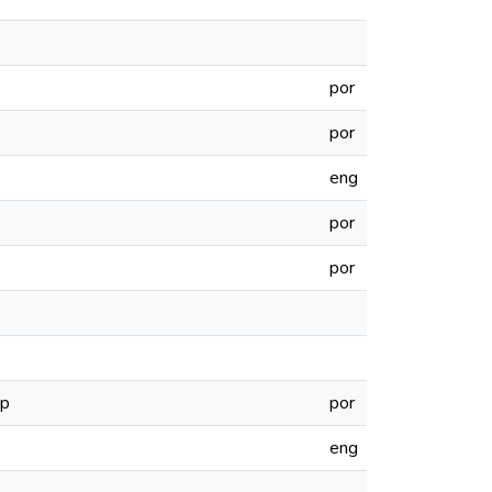
por
por
eng
por
por
ip
por
eng