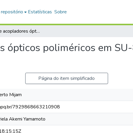
 repositório
Estatísticas
Sobre
Design de acopladores ópticos poliméricos em SU-8 para acoplamento fibra-chip
s ópticos poliméricos em SU
Página do item simplificado
berto Mijam
s.cnpq.br/7929868663210908
briela Akemi Yamamoto
8:15:15Z