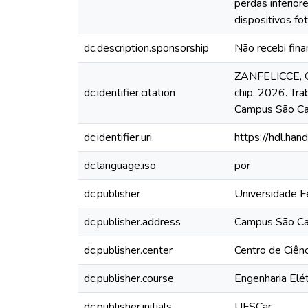
perdas inferio
dispositivos fo
dc.description.sponsorship
Não recebi fin
ZANFELICCE, Ga
dc.identifier.citation
chip. 2026. Tra
Campus São Car
dc.identifier.uri
https://hdl.ha
dc.language.iso
por
dc.publisher
Universidade F
dc.publisher.address
Campus São Ca
dc.publisher.center
Centro de Ciên
dc.publisher.course
Engenharia Elét
dc.publisher.initials
UFSCar