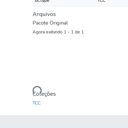
dc.type
TCC
Arquivos
Pacote Original
Agora exibindo
1 - 1 de 1
Carregando...
Coleções
TCC