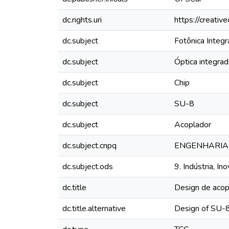
dc.rights.uri
https://creati
dc.subject
Fotônica Integ
dc.subject
Óptica integrad
dc.subject
Chip
dc.subject
SU-8
dc.subject
Acoplador
dc.subject.cnpq
ENGENHARIAS
dc.subject.ods
9. Indústria, In
dc.title
Design de acop
dc.title.alternative
Design of SU-8 