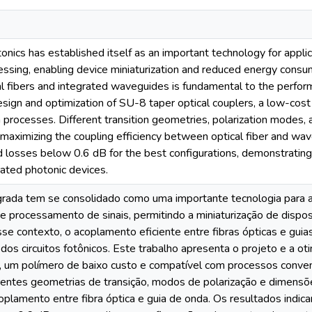
onics has established itself as an important technology for applic
essing, enabling device miniaturization and reduced energy consump
 fibers and integrated waveguides is fundamental to the performa
sign and optimization of SU-8 taper optical couplers, a low-cos
n processes. Different transition geometries, polarization modes,
 maximizing the coupling efficiency between optical fiber and wave
osses below 0.6 dB for the best configurations, demonstrating t
ated photonic devices.
egrada tem se consolidado como uma importante tecnologia para 
e processamento de sinais, permitindo a miniaturização de dispo
se contexto, o acoplamento eficiente entre fibras ópticas e gui
s circuitos fotônicos. Este trabalho apresenta o projeto e a ot
 um polímero de baixo custo e compatível com processos convenc
rentes geometrias de transição, modos de polarização e dimensõe
coplamento entre fibra óptica e guia de onda. Os resultados indic