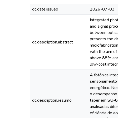
dc.date.issued
2026-07-03
Integrated phot
and signal proc
between optical
presents the de
dc.description.abstract
microfabricatio
with the aim of
above 88% and l
low-cost integr
A fotônica int
sensoriamento 
energético. Nes
o desempenho do
dc.description.resumo
taper em SU-8,
analisadas dife
eficiência de a