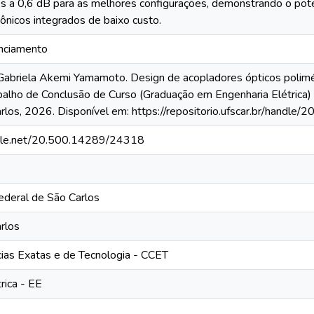
res a 0,6 dB para as melhores configurações, demonstrando o pot
tônicos integrados de baixo custo.
anciamento
briela Akemi Yamamoto. Design de acopladores ópticos polimé
balho de Conclusão de Curso (Graduação em Engenharia Elétrica)
los, 2026. Disponível em: https://repositorio.ufscar.br/handle
ndle.net/20.500.14289/24318
ederal de São Carlos
rlos
cias Exatas e de Tecnologia - CCET
rica - EE