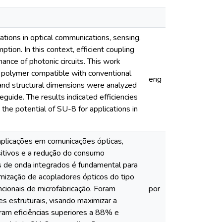
ations in optical communications, sensing,
tion. In this context, efficient coupling
nce of photonic circuits. This work
t polymer compatible with conventional
eng
 and structural dimensions were analyzed
guide. The results indicated efficiencies
he potential of SU-8 for applications in
aplicações em comunicações ópticas,
sitivos e a redução do consumo
as de onda integrados é fundamental para
imização de acopladores ópticos do tipo
ionais de microfabricação. Foram
por
s estruturais, visando maximizar a
aram eficiências superiores a 88% e